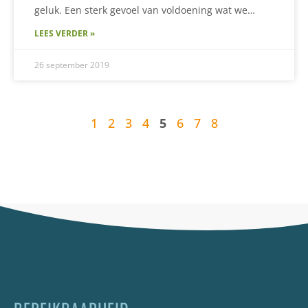
geluk. Een sterk gevoel van voldoening wat we…
LEES VERDER »
26 september 2019
1
2
3
4
5
6
7
8