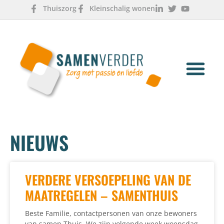
Thuiszorg
Kleinschalig wonen
OVER ONS
WERKEN & LEREN
NIEUWS
VERDERE VERSOEPELING VAN DE
MAATREGELEN – SAMENTHUIS
Beste Familie, contactpersonen van onze bewoners
van samen Thuis, We zijn volgende week woensdag