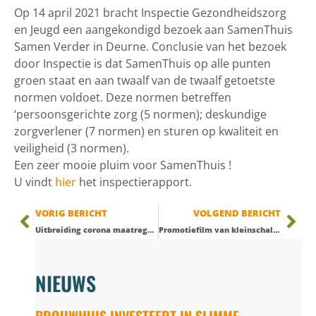
Op 14 april 2021 bracht Inspectie Gezondheidszorg
en Jeugd een aangekondigd bezoek aan SamenThuis
Samen Verder in Deurne. Conclusie van het bezoek
door Inspectie is dat SamenThuis op alle punten
groen staat en aan twaalf van de twaalf getoetste
normen voldoet. Deze normen betreffen
‘persoonsgerichte zorg (5 normen); deskundige
zorgverlener (7 normen) en sturen op kwaliteit en
veiligheid (3 normen).
Een zeer mooie pluim voor SamenThuis !
U vindt
hier
het inspectierapport.
VORIG BERICHT
VOLGEND BERICHT
Uitbreiding corona maatregelen SamenThuis – Deurne
Promotiefilm van kleinschalig wonen te Deurne; SamenThuis Samen Verder.
NIEUWS
BROUWHUIS INVESTEERT IN SLIMME