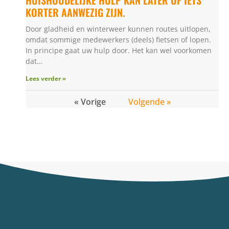
KORTER AANWEZIG ZIJN.
Door gladheid en winterweer kunnen routes uitlopen,
omdat sommige medewerkers (deels) fietsen of lopen.
In principe gaat uw hulp door. Het kan wel voorkomen
dat…
Lees verder »
« Vorige
Volgende »