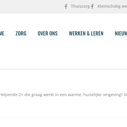
Thuiszorg
Kleinschalig w
ME
ZORG
OVER ONS
WERKEN & LEREN
NIEU
n Helpende 2+ die graag werkt in een warme, huiselijke omgeving? V