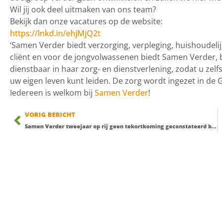
Wil jij ook deel uitmaken van ons team?
Bekijk dan onze vacatures op de website:
https://lnkd.in/ehjMjQ2t
‘Samen Verder biedt verzorging, verpleging, huishoude
cliënt en voor de jongvolwassenen biedt Samen Verder,
dienstbaar in haar zorg- en dienstverlening, zodat u zel
uw eigen leven kunt leiden. De zorg wordt ingezet in de
Iedereen is welkom bij
Samen Verder
!
VORIG BERICHT
Samen Verder tweejaar op rij geen tekortkoming geconstateerd bij HKZ-audit!