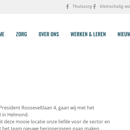
Thuiszorg
Kleinschalig w
ME
ZORG
OVER ONS
WERKEN & LEREN
NIEU
 President Rooseveltlaan 4, gaan wij met het
N in Helmond.
 deze mooie locatie onze liefde voor de sector en
et het team nieuwe herinneringen gaan maken.