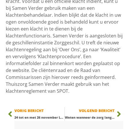
kracht. Voordat u een officiële klacht indient, kunt u
bij Samen Verder gebruik maken van een
klachtenbehandelaar. Indien blijkt dat de klacht in uw
ogen onvoldoende goed is behandeld kunt u ervoor
kiezen een klacht in te dienen bij de
klachtenfunctionaris. Samen Verder is aangesloten bij
de geschilleninstantie Zorggeschil. U treft de nieuwe
klachtenregeling aan bij ‘Over Ons’, ga naar ‘Kwaliteit’
en vervolgens ‘Klachtenprocedure’. Een
informatiefolder zal binnenkort worden geplaatst op
de website. De cliëntenraad en de Raad van
Commissarissen zijn hierover reeds geïnformeerd.
Thuiszorg Samen Verder maakt gebruik van het
klachtenreglement van SPOT.
VORIG BERICHT
VOLGEND BERICHT
24 tot en met 26 november Liever Thuis Beurs Eindhoven
Weten wanneer de zorg langs komt en online uw dossier inzien.