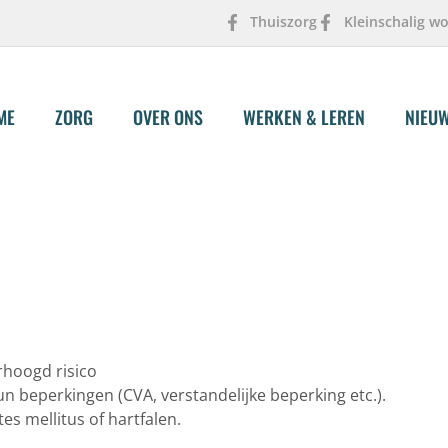
Thuiszorg
Kleinschalig w
ME
ZORG
OVER ONS
WERKEN & LEREN
NIEU
rhoogd risico
 beperkingen (CVA, verstandelijke beperking etc.).
s mellitus of hartfalen.