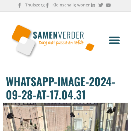
Thuiszorg
Kleinschalig wonen
OVER ONS
WERKEN & LEREN
WHATSAPP-IMAGE-2024-
09-28-AT-17.04.31