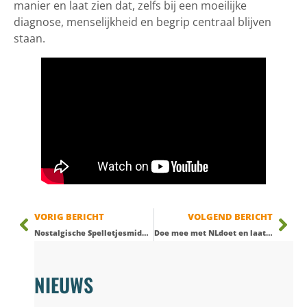
manier en laat zien dat, zelfs bij een moeilijke
diagnose, menselijkheid en begrip centraal blijven
staan.
VORIG BERICHT
VOLGEND BERICHT
Nostalgische Spelletjesmiddag bij SamenThuis: Een Geweldig Succes!
Doe mee met NLdoet en laat SamenThuis bloeien!
NIEUWS