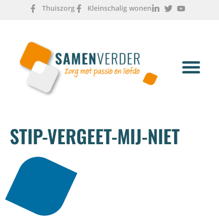
Thuiszorg
Kleinschalig wonen
OVER ONS
WERKEN & LEREN
STIP-VERGEET-MIJ-NIET