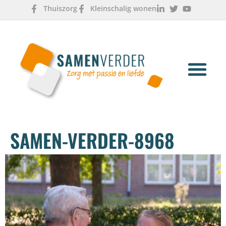
Thuiszorg
Kleinschalig wonen
OVER ONS
WERKEN & LEREN
SAMEN-VERDER-8968