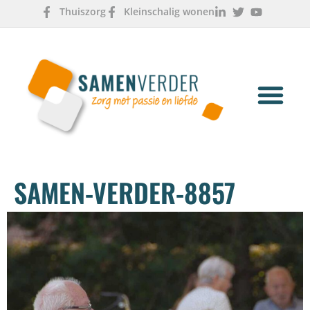
Thuiszorg
Kleinschalig wonen
OVER ONS
WERKEN & LEREN
SAMEN-VERDER-8857