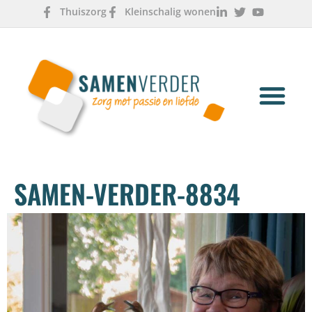
Thuiszorg
Kleinschalig wonen
OVER ONS
WERKEN & LEREN
SAMEN-VERDER-8834