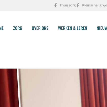
Thuiszorg
Kleinschalig w
ME
ZORG
OVER ONS
WERKEN & LEREN
NIEU