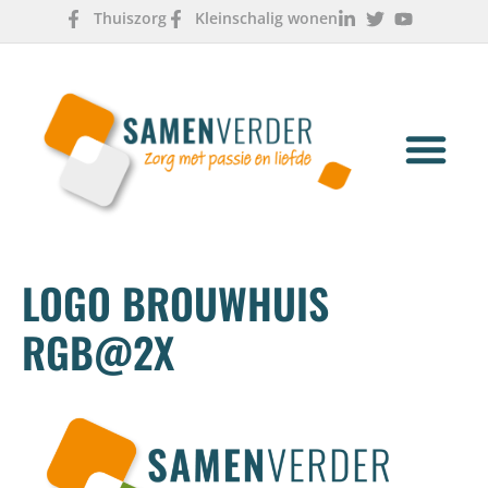
Thuiszorg
Kleinschalig wonen
OVER ONS
WERKEN & LEREN
LOGO BROUWHUIS
RGB@2X