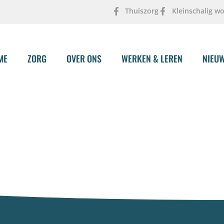
Thuiszorg
Kleinschalig w
ME
ZORG
OVER ONS
WERKEN & LEREN
NIEU