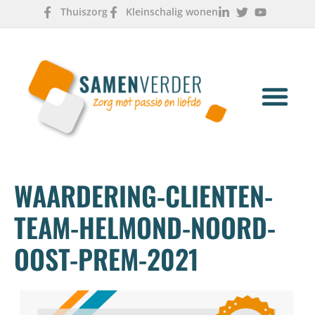
Thuiszorg
Kleinschalig wonen
OVER ONS
WERKEN & LEREN
WAARDERING-CLIENTEN-
TEAM-HELMOND-NOORD-
OOST-PREM-2021