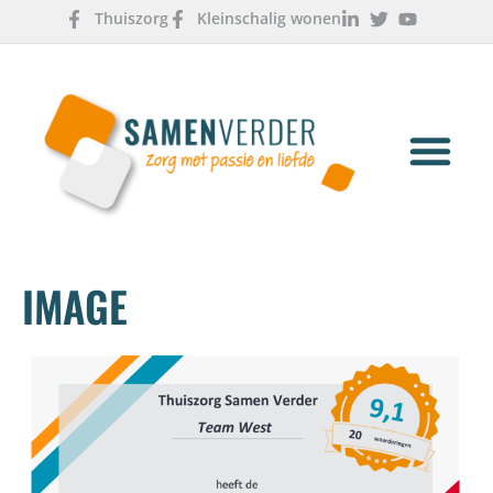
Thuiszorg
Kleinschalig wonen
OVER ONS
WERKEN & LEREN
IMAGE