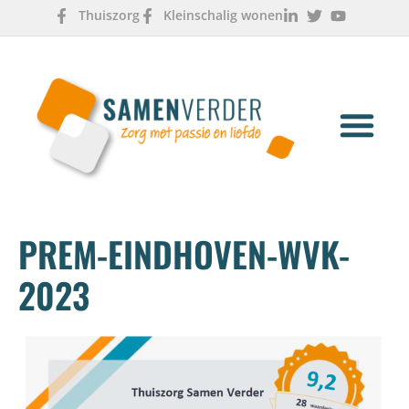
Thuiszorg
Kleinschalig wonen
OVER ONS
WERKEN & LEREN
PREM-EINDHOVEN-WVK-
2023