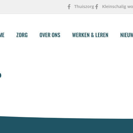
Thuiszorg
Kleinschalig w
ME
ZORG
OVER ONS
WERKEN & LEREN
NIEU
P