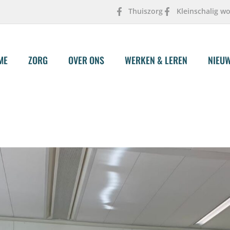
Thuiszorg
Kleinschalig w
ME
ZORG
OVER ONS
WERKEN & LEREN
NIEU