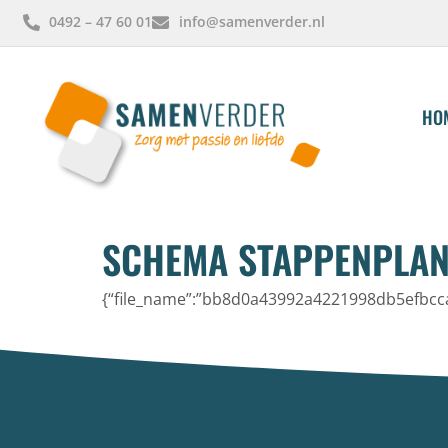
0492 – 47 60 01
info@samenverder.nl
HO
SCHEMA STAPPENPLA
{“file_name”:”bb8d0a43992a4221998db5efbcca9c9