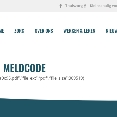
Thuiszorg
Kleinschalig w
ME
ZORG
OVER ONS
WERKEN & LEREN
NIEU
N MELDCODE
5.pdf”,”file_ext”:”pdf”,”file_size”:309519}