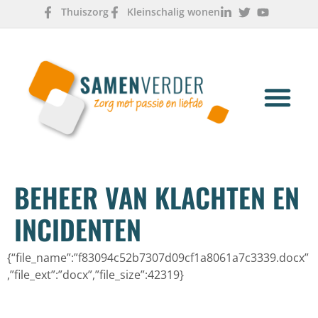
Thuiszorg
Kleinschalig wonen
OVER ONS
WERKEN & LEREN
BEHEER VAN KLACHTEN EN
INCIDENTEN
{“file_name”:”f83094c52b7307d09cf1a8061a7c3339.docx”
,”file_ext”:”docx”,”file_size”:42319}