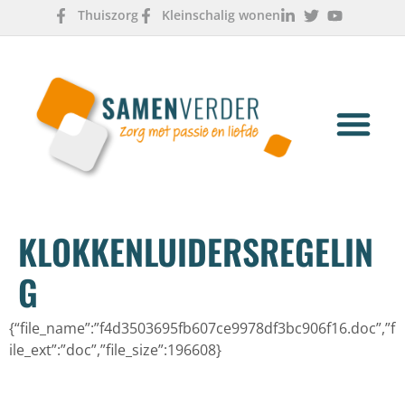
Thuiszorg
Kleinschalig wonen
OVER ONS
WERKEN & LEREN
KLOKKENLUIDERSREGELIN
G
{“file_name”:”f4d3503695fb607ce9978df3bc906f16.doc”,”f
ile_ext”:”doc”,”file_size”:196608}