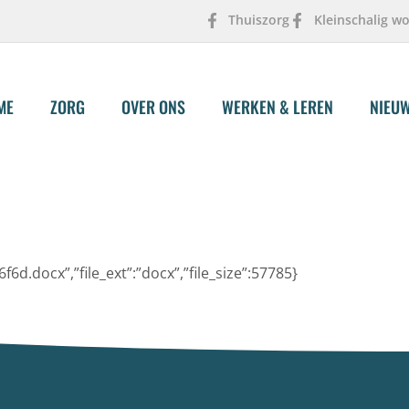
Thuiszorg
Kleinschalig w
ME
ZORG
OVER ONS
WERKEN & LEREN
NIEU
d.docx”,”file_ext”:”docx”,”file_size”:57785}