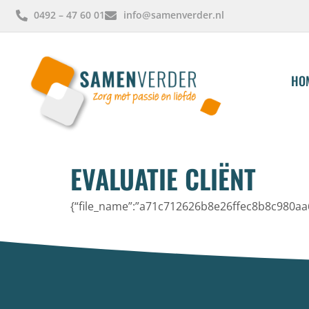
0492 – 47 60 01
info@samenverder.nl
HO
EVALUATIE CLIËNT
{“file_name”:”a71c712626b8e26ffec8b8c980aa6f6