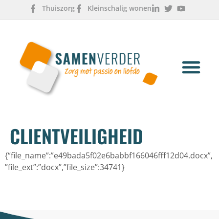
Thuiszorg
Kleinschalig wonen
OVER ONS
WERKEN & LEREN
CLIENTVEILIGHEID
{“file_name”:”e49bada5f02e6babbf166046fff12d04.docx”,
”file_ext”:”docx”,”file_size”:34741}