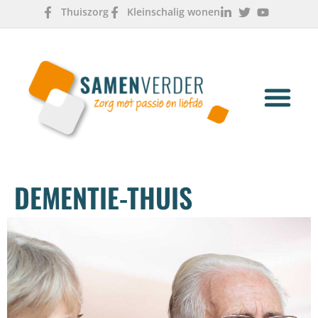
Thuiszorg
Kleinschalig wonen
OVER ONS
WERKEN & LEREN
DEMENTIE-THUIS