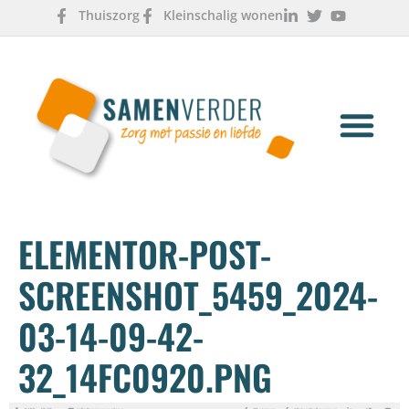
Thuiszorg
Kleinschalig wonen
OVER ONS
WERKEN & LEREN
ELEMENTOR-POST-
SCREENSHOT_5459_2024-
03-14-09-42-
32_14FC0920.PNG