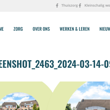
Thuiszorg
Kleinschalig w
ME
ZORG
OVER ONS
WERKEN & LEREN
NIEU
ENSHOT_2463_2024-03-14-0