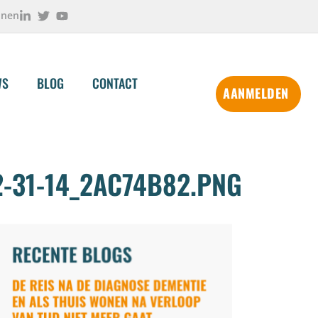
onen
WS
BLOG
CONTACT
AANMELDEN
-31-14_2AC74B82.PNG